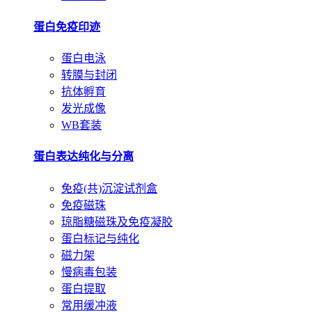
蛋白免疫印迹
蛋白电泳
转膜与封闭
抗体孵育
发光成像
WB套装
蛋白表达纯化与分离
免疫(共)沉淀试剂盒
免疫磁珠
琼脂糖磁珠及免疫凝胶
蛋白标记与纯化
磁力架
慢病毒包装
蛋白提取
常用缓冲液