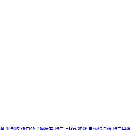
剂盒
预制胶
蛋白分子量标准
蛋白上样缓冲液
电泳缓冲液
蛋白染