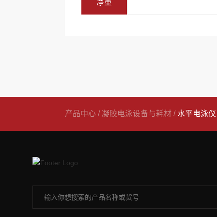
净重
产品中心
/
凝胶电泳设备与耗材
/
水平电泳仪