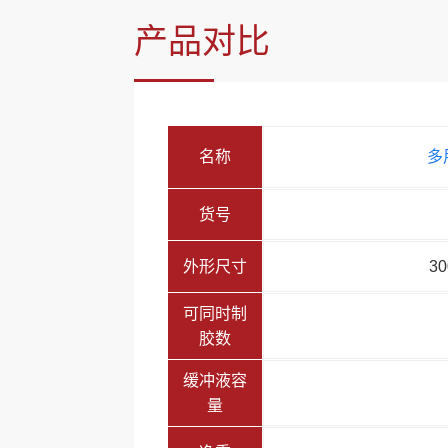
产品对比
名称
多
货号
外形尺寸
30
可同时制
胶数
缓冲液容
量